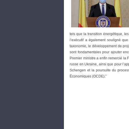
tels que la transition énergétique, les
l’exécutif a également souligné qu
taxonomie, le développement de proje
sont fondamentales pour ajouter enc
Premier ministre a enfin remercié la F
russe en Ukraine, ainsi que pour l’ap
Schengen et la poursuite du proces
Économiques (OCDE).”