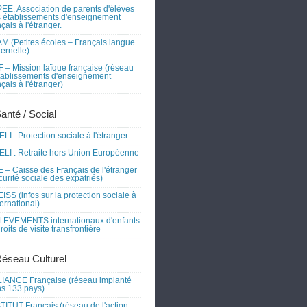
EE, Association de parents d'élèves
 établissements d'enseignement
nçais à l'étranger.
M (Petites écoles – Français langue
ernelle)
 – Mission laïque française (réseau
tablissements d'enseignement
nçais à l'étranger)
Santé / Social
LI : Protection sociale à l'étranger
LI : Retraite hors Union Européenne
 – Caisse des Français de l'étranger
curité sociale des expatriés)
ISS (infos sur la protection sociale à
nternational)
EVEMENTS internationaux d'enfants
droits de visite transfrontière
Réseau Culturel
IANCE Française (réseau implanté
s 133 pays)
TITUT Français (réseau de l'action