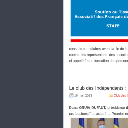
conseils consulaires avant la fin de 
comme les représentants des associati
et appelé à une formation des person
Le club des Indépendants
16 mai, 2023
Club des 
Dana GRUIA-DUFAUT, présidente d
pro-business”, a assuré le Premier mi