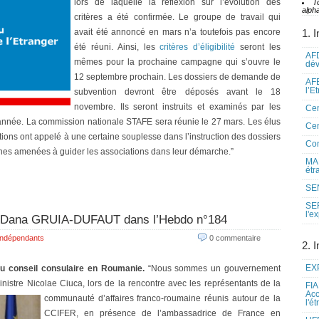
lors de laquelle la réflexion sur
l’évolution des
T
alpha
critères a été confirmée. Le groupe de travail qui
avait été annoncé en mars n’a toutefois pas encore
1. I
été réuni. Ainsi, les
critères d’éligibilité
seront les
AFD
mêmes pour la prochaine campagne qui s’ouvre le
dé
12 septembre prochain. Les dossiers de demande de
AFE
l’E
subvention devront être déposés avant le 18
novembre. Ils seront instruits et examinés par les
Cen
l’année. La commission nationale STAFE sera réunie le 27 mars. Les élus
Cen
ons ont appelé à une certaine souplesse dans l’instruction des dossiers
Co
nes amenées à guider les associations dans leur démarche.”
MAE
étr
SEN
SE
l'e
 : Dana GRUIA-DUFAUT dans l’Hebdo n°184
Indépendants
0 commentaire
2. I
EXP
u conseil consulaire en Roumanie.
“Nous sommes un gouvernement
nistre Nicolae Ciuca, lors de la rencontre avec les représ
entants de la
FIA
Acc
communauté d’affaires franco-roumaine réunis autour de la
l'é
CCIFER, en présence de l’ambassadrice de France en