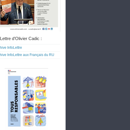
Lettre d’Olivier Cadic :
hive InfoLettre
hive InfoLettre aux Français du RU