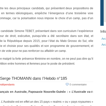
ntre les deux principaux candidats, qui présentent deux propositions de
s en termes idéologiques, empêche l’émergence d’une troisième voie
dommage, car la polarisation nous impose le choix d’un camp, pas d’un
Info
la candidate Simone TEBET, présentant dans son curriculum l’expérience
ur de droit, exécutive, puisqu’elle a été secrétaire dans son état, et
Arc
e de la République depuis 2015, pour l’état du Mato Grosso do Sul, elle
Arc
uée et choisie pour ses qualités et son programme de gouvernement, et
 de vote pour ne pas renforcer ou affaiblir un camp.
 malgré la forte présence féminine en nombre, on ne peut pas dire qu’il
pétition entre hommes et femmes pour le poste de président.
 : Serge THOMANN dans l’Hebdo n°185
Indépendants
0 commentaire
nçais en Australie, Papouasie Nouvelle-Guinée : «
L’Australie va-t-
. L’Australie est en effet un des 15 pays « realms » ou « pays royaumes »