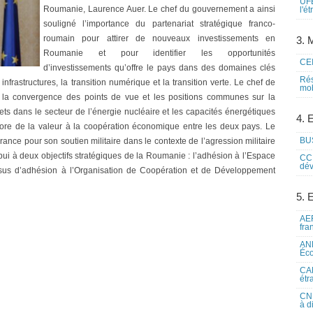
UFE
Roumanie, Laurence Auer. Le chef du gouvernement a ainsi
l'é
souligné l’importance du partenariat stratégique franco-
roumain pour attirer de nouveaux investissements en
3. M
Roumanie et pour identifier les opportunités
CEI
d’investissements qu’offre le pays dans des domaines clés
Rés
 infrastructures, la transition numérique et la transition verte. Le chef de
mob
e la convergence des points de vue et les positions communes sur la
ts dans le secteur de l’énergie nucléaire et les capacités énergétiques
4. 
ore de la valeur à la coopération économique entre les deux pays. Le
BUS
rance pour son soutien militaire dans le contexte de l’agression militaire
pui à deux objectifs stratégiques de la Roumanie : l’adhésion à l’Espace
CCI
dév
sus d’adhésion à l’Organisation de Coopération et de Développement
5. 
AEF
fra
ANE
Éco
CAM
étr
CNE
à d