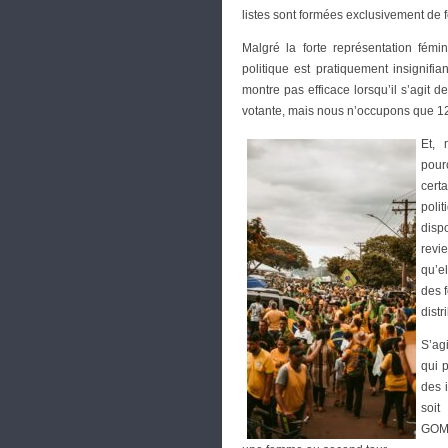
listes sont formées exclusivement de 
Malgré la forte représentation fémi
politique est pratiquement insignifi
montre pas efficace lorsqu’il s’agit
votante, mais nous n’occupons que 12
Et, 
pour
cert
poli
disp
revie
qu’el
des 
distr
S’ag
qui 
des 
soit
GOMES