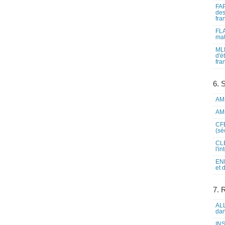
FAP
des
fra
FLA
mat
MLF
d'é
fra
6. 
AME
AME
CFE
(sé
CLE
l'i
ENL
et 
7. 
ALL
dan
INS