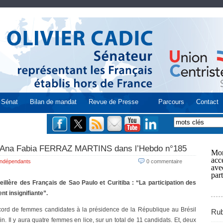
Sénat
Bilan de mandat
Revue de Presse
Parcours
Contact
 : Ana Fabia FERRAZ MARTINS dans l’Hebdo n°185
Mon
acce
Indépendants
0 commentaire
ave
part
lère des Français de Sao Paulo et Curitiba : “La participation des
nt insignifiante”.
rd de femmes candidates à la présidence de la République au Brésil
Rub
in. Il y aura quatre femmes en lice, sur un total de 11 candidats. Et, deux