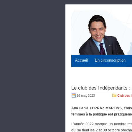
Accueil
En circonscription
Le club des Indépendants
16 mai, 2023
Club des 
Ana Fabia FERRAZ MARTINS, conseil
femmes à la politique est pratiqueme
L’année 2022 marque un nombre reco
qui se tient les 2 et 30 octobre procha