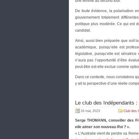
une femme au second tour.
De toute évidence, la polarisation e
gouvernement totalement différente
politique plus modérée. Ce qui est 
candidat.
Ainsi, aussi bien préparée que soit 
académique, puisqu’elle est professe
législative, puisqu’elle est sénatric
n’aura pas l’opportunité d’être éval
peut-être est-elle exclue comme option
Dans ce contexte, nous constatons que
y ait la perspective d’une réelle com
Le club des Indépendants
16 mai, 2023
Club des 
Serge THOMANN, conseiller des Fra
elle aimer son nouveau Roi ?
».
« L’Australie vient de perdre sa Reine