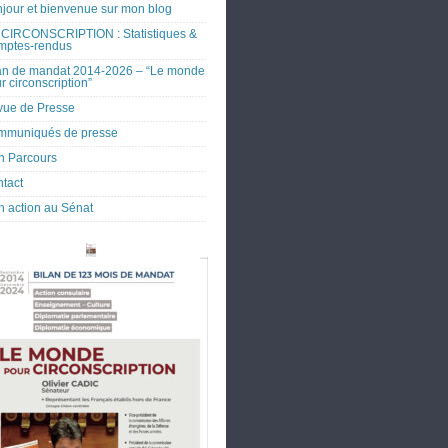
jour et bienvenue sur mon blog
CIRCONSCRIPTION : Statistiques &
mptes-rendus
an de mandat 2014-2026 – “Le monde
r circonscription”
ue de Presse
mmuniqués de presse
 Parcours
tact
 action au Sénat