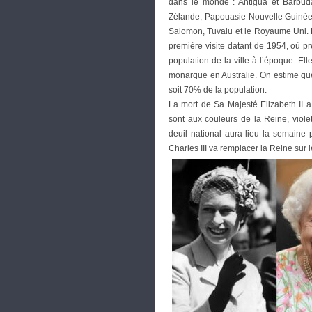
dans le monde : Antigua et Barbud
Zélande, Papouasie Nouvelle Guinée, S
Salomon, Tuvalu et le Royaume Uni. L
première visite datant de 1954, où pr
population de la ville à l’époque. Elle
monarque en Australie. On estime que
soit 70% de la population.
La mort de Sa Majesté Elizabeth II 
sont aux couleurs de la Reine, viole
deuil national aura lieu la semaine 
Charles III va remplacer la Reine sur 