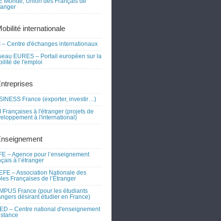
 Monde, Union des Français de
tranger
obilité internationale
 – Centre d'échanges internationaux
eau EURES – Portail européen sur la
ilité de l'emploi
Entreprises
INESS France (exporter, investir…)
 Françaises à l'étranger (projets de
eloppement à l'international)
Enseignement
E – Agence pour l’enseignement
nçais à l’étranger
FE – Association Nationale des
les Françaises de l’Étranger
PUS France (pour les étudiants
angers désirant étudier en France)
D – Centre national d'enseignement
istance