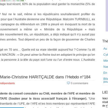
age tout récent, 60% de la population veut garder la monarchie (5% de
? Nul ne le sait, même si les républicains souhaiteraient profiter du
e pour que l’Australie devienne une République. Malcolm TURNBULL, ex
la campagne du référendum en 1999 a pleuré en évoquant la mort de la
 gouvernement a même un « Ministre de la République » mais
e nouvellement élu, un républicain, a déjà indiqué qu’il n’y aurait pas
aines années. Tout dépend un peu de la façon de gouverner de Charles
Thè
Au 
gé en 70 ans… Quelle est sa vraie identité aujourd’hui ? Comme l’a dit
el MACRON : «
On peut aimer la Reine tout en adoptant le principe qu’on
Cy
la personne à la tête du pays soit l’une ou l’un d’entre nous.
L’Australie
Mé
Nar
En 
: Marie-Christine HARITÇALDE dans l’Hebdo n°184
Bil
pou
Indépendants
0 commentaire
LI
dente du conseil consulaire au Chili, membre de l’AFE et membre de
AFE (Soutien pour le tissu associatif français à l’étranger).
“Une
Voici
rési
ésentants de l’UFE, de l’AFE et les trois membres qui représentent l’AFE
de s'