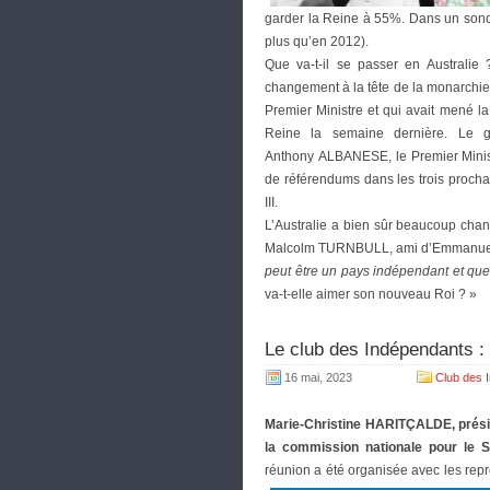
garder la Reine à 55%. Dans un sond
plus qu’en 2012).
Que va-t-il se passer en Australie 
changement à la tête de la monarchi
Premier Ministre et qui avait mené 
Reine la semaine dernière. Le
Anthony ALBANESE, le Premier Ministr
de référendums dans les trois proch
III.
L’Australie a bien sûr beaucoup chan
Malcolm TURNBULL, ami d’Emmanu
peut être un pays indépendant et que 
va-t-elle aimer son nouveau Roi ? »
Le club des Indépendants 
16 mai, 2023
Club des 
Marie-Christine HARITÇALDE, prési
la commission nationale pour le ST
réunion a été organisée avec les repr