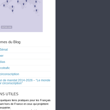
mes du Blog
Sénat
ber
dias
cotrafic
circonscription
an de mandat 2014-2026 – “Le monde
r circonscription”
ENS UTILES
 quelques liens pratiques pour les Français
dant hors de France et ceux qui projettent
expatrier.