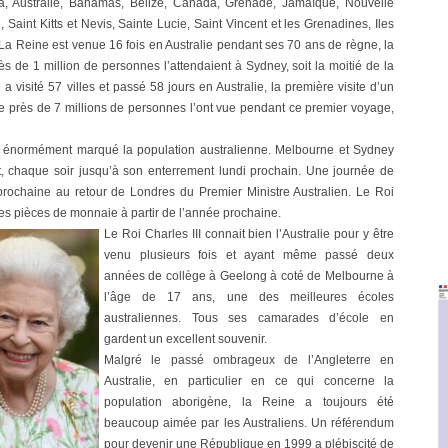
a, Australie, Bahamas, Belize, Canada, Grenade, Jamaïque, Nouvelle
aint Kitts et Nevis, Sainte Lucie, Saint Vincent et les Grenadines, Iles
a Reine est venue 16 fois en Australie pendant ses 70 ans de règne, la
ès de 1 million de personnes l’attendaient à Sydney, soit la moitié de la
 a visité 57 villes et passé 58 jours en Australie, la première visite d’un
 près de 7 millions de personnes l’ont vue pendant ce premier voyage,
a énormément marqué la population australienne. Melbourne et Sydney
t, chaque soir jusqu’à son enterrement lundi prochain. Une journée de
prochaine au retour de Londres du Premier Ministre Australien. Le Roi
les pièces de monnaie à partir de l’année prochaine.
Le Roi Charles III co
nnait bien l’Australie pour y être
venu plusieurs fois et ayant même passé deux
années de collège à Geelong à coté de Melbourne à
l’âge de 17 ans, une des meilleures écoles
australiennes. Tous ses camarades d’école en
gardent un excellent souvenir.
Malgré le passé ombrageux de l’Angleterre en
Australie, en particulier en ce qui concerne la
population aborigène, la Reine a toujours été
beaucoup aimée par les Australiens. Un référendum
pour devenir une République en 1999 a plébiscité de