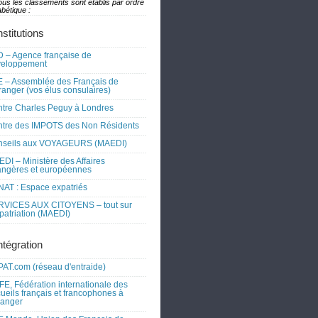
ous les classements sont établis par ordre
bétique :
nstitutions
 – Agence française de
veloppement
 – Assemblée des Français de
tranger (vos élus consulaires)
tre Charles Peguy à Londres
tre des IMPOTS des Non Résidents
nseils aux VOYAGEURS (MAEDI)
DI – Ministère des Affaires
angères et européennes
AT : Espace expatriés
RVICES AUX CITOYENS – tout sur
xpatriation (MAEDI)
ntégration
AT.com (réseau d'entraide)
FE, Fédération internationale des
ueils français et francophones à
tranger