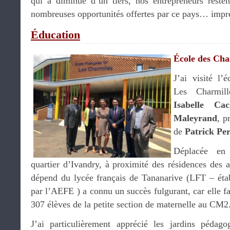
qui a diminué d’un tiers, nos entrepreneurs resten
nombreuses opportunités offertes par ce pays… impré
Éducation
École des Cha
J’ai visité l’
Les Charmill
Isabelle Cac
Maleyrand
, p
de
Patrick Pe
Déplacée en
quartier d’Ivandry, à proximité des résidences des 
dépend du lycée français de Tananarive (LFT – étab
par l’AEFE ) a connu un succès fulgurant, car elle fai
307 élèves de la petite section de maternelle au CM2
J’ai particulièrement apprécié les jardins pédago