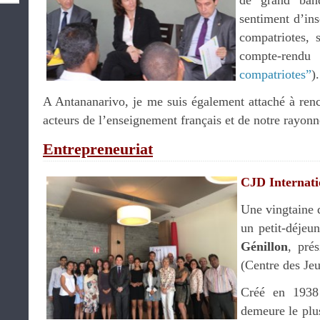
de grand ban
sentiment d’in
compatriotes, 
compte-re
compatriotes”
).
A Antananarivo, je me suis également attaché à renc
acteurs de l’enseignement français et de notre rayonn
Entrepreneuriat
CJD Internati
Une vingtaine d
un petit-déjeu
Génillon
, pré
(Centre des Jeu
Créé en 1938
demeure le plu