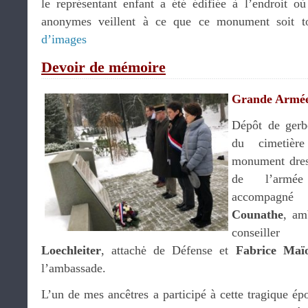
le représentant enfant a été édifiée à l’endroit o
anonymes veillent à ce que ce monument soit to
d’images
Devoir de mémoire
Grande Armé
Dépôt de gerbe
du cimetière
monument dres
de l’armée 
accompagn
Counathe
, am
conseille
Loechleiter
, attachė de Défense et
Fabrice Maïo
l’ambassade.
L’un de mes ancêtres a participé à cette tragique épo