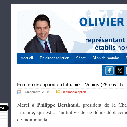
Accueil
En circonscription
Sénat
Bilan de mandat
En circonscription en Lituanie – Vilnius (29 nov.-1e
13 décembre, 2019
En circonscription
Merci à
Philippe Berthaud,
président de la Ch
Lituanie
,
qui est à l’initiative de ce 3ème déplacem
de mon mandat.