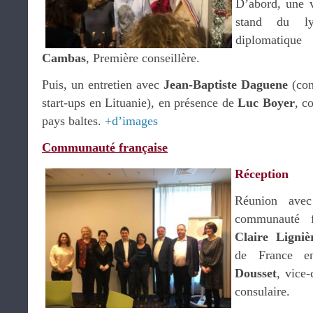
D’abord, une v
stand du ly
diplomatiq
Cambas
, Première conseillère.
Puis, un entretien avec
Jean-Baptiste Daguene
(con
start-ups en Lituanie), en présence de
Luc Boyer
, c
pays baltes.
+d’images
Communauté française
Réception
Réunion avec
communauté f
Claire Ligniè
de France e
Dousset
, vice-
consulaire.