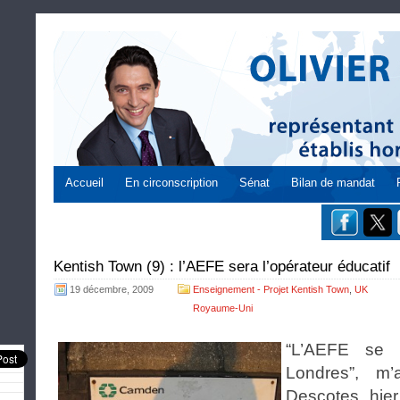
Accueil
En circonscription
Sénat
Bilan de mandat
Kentish Town (9) : l’AEFE sera l’opérateur éducatif
19 décembre, 2009
Enseignement - Projet Kentish Town
,
UK
Royaume-Uni
“L’AEFE se d
Londres”, m’
Descotes, hie