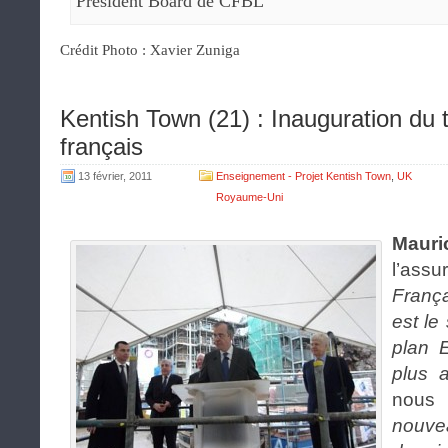
Président Board de CFBL
Crédit Photo : Xavier Zuniga
Kentish Town (21) : Inauguration du t
français
13 février, 2011
Enseignement - Projet Kentish Town
,
UK
Royaume-Uni
Mauri
l’assur
Franç
est le
plan E
plus a
nous 
nouve