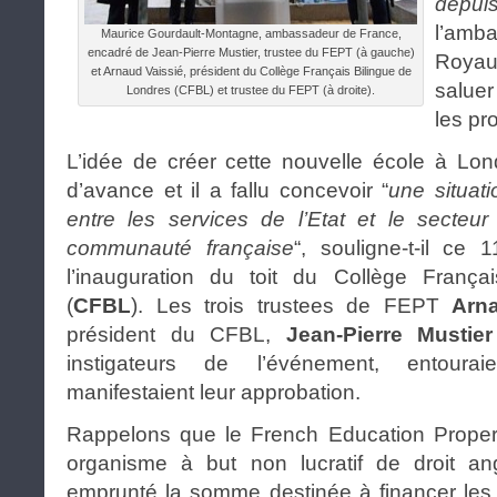
depu
l’amb
Maurice Gourdault-Montagne, ambassadeur de France,
encadré de Jean-Pierre Mustier, trustee du FEPT (à gauche)
Royau
et Arnaud Vaissié, président du Collège Français Bilingue de
saluer
Londres (CFBL) et trustee du FEPT (à droite).
les pr
L’idée de créer cette nouvelle école à Lon
d’avance et il a fallu concevoir “
une situati
entre les services de l’Etat et le secteur
communauté française
“, souligne-t-il ce 
l’inauguration du toit du Collège França
(
CFBL
). Les trois trustees de FEPT
Arn
président du CFBL,
Jean-Pierre Mustie
instigateurs de l’événement, entoura
manifestaient leur approbation.
Rappelons que le French Education Propert
organisme à but non lucratif de droit an
emprunté la somme destinée à financer les 