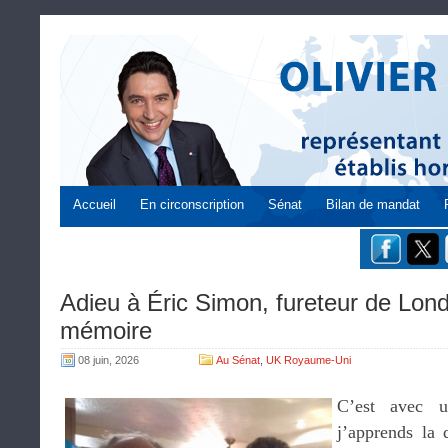
Accueil
En circonscription
Sénat
Bilan de mandat
Adieu à Éric Simon, fureteur de Lond
mémoire
08 juin, 2026
Au Sénat
,
UK Royaume-Uni
C’est avec u
j’apprends la 