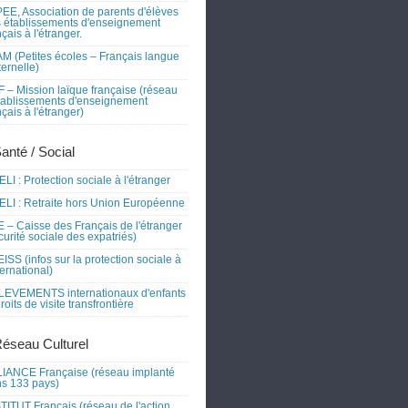
EE, Association de parents d'élèves
 établissements d'enseignement
nçais à l'étranger.
M (Petites écoles – Français langue
ernelle)
 – Mission laïque française (réseau
tablissements d'enseignement
nçais à l'étranger)
Santé / Social
LI : Protection sociale à l'étranger
LI : Retraite hors Union Européenne
 – Caisse des Français de l'étranger
curité sociale des expatriés)
ISS (infos sur la protection sociale à
nternational)
EVEMENTS internationaux d'enfants
droits de visite transfrontière
Réseau Culturel
IANCE Française (réseau implanté
s 133 pays)
TITUT Français (réseau de l'action