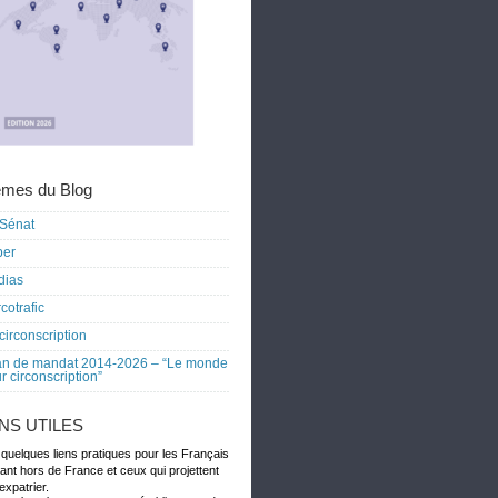
mes du Blog
Sénat
ber
dias
cotrafic
circonscription
an de mandat 2014-2026 – “Le monde
r circonscription”
ENS UTILES
 quelques liens pratiques pour les Français
dant hors de France et ceux qui projettent
expatrier.