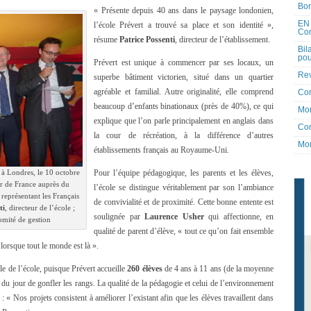
Bon
« Présente depuis 40 ans dans le paysage londonien,
EN 
l’école Prévert a trouvé sa place et son identité »,
Co
résume
Patrice Possenti
, directeur de l’établissement.
Bil
pou
Prévert est unique à commencer par ses locaux, un
Rev
superbe bâtiment victorien, situé dans un quartier
agréable et familial. Autre originalité, elle comprend
Co
beaucoup d’enfants binationaux (près de 40%), ce qui
Mon
explique que l’on parle principalement en anglais dans
Con
la cour de récréation, à la différence d’autres
Mon
établissements français au Royaume-Uni.
 à Londres, le 10 octobre
Pour l’équipe pédagogique, les parents et les élèves,
r de France auprès du
l’école se distingue véritablement par son l’ambiance
 représentant les Français
de convivialité et de proximité. Cette bonne entente est
ti
, directeur de l’école ;
soulignée par
Laurence Usher
qui affectionne, en
omité de gestion
qualité de parent d’élève, « tout ce qu’on fait ensemble
 lorsque tout le monde est là ».
lle de l’école, puisque Prévert accueille
260 élèves
de 4 ans à 11 ans (de la moyenne
 du jour de gonfler les rangs. La qualité de la pédagogie et celui de l’environnement
 : « Nos projets consistent à améliorer l’existant afin que les élèves travaillent dans