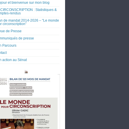
jour et bienvenue sur mon blog
CIRCONSCRIPTION : Statistiques &
mptes-rendus
an de mandat 2014-2026 – “Le monde
r circonscription”
ue de Presse
mmuniqués de presse
 Parcours
tact
 action au Sénat