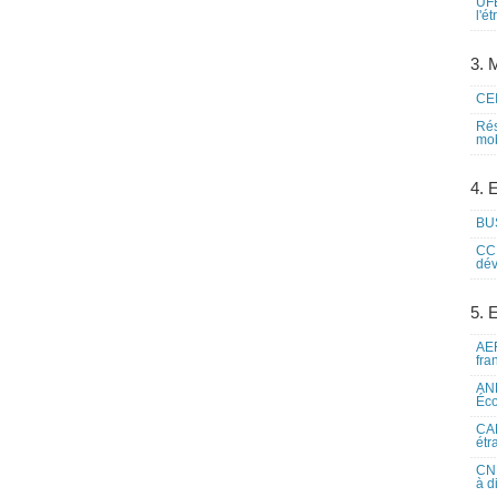
UFE
l'é
3. M
CEI
Rés
mob
4. 
BUS
CCI
dév
5. 
AEF
fra
ANE
Éco
CAM
étr
CNE
à d