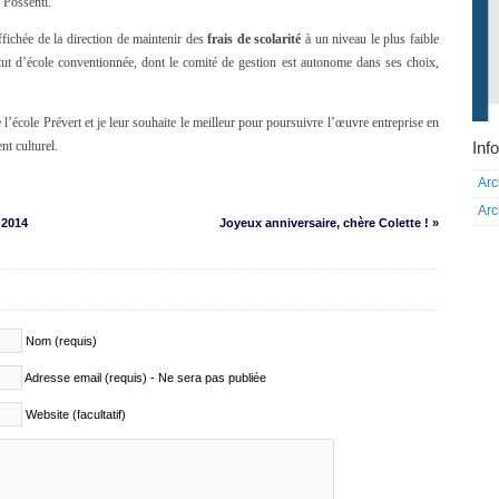
 Possenti.
ffichée de la direction de maintenir des
frais de scolarité
à un niveau le plus faible
atut d’école conventionnée, dont le comité de gestion est autonome dans ses choix,
e l’école Prévert et je leur souhaite le meilleur pour poursuivre l’œuvre entreprise en
Info
nt culturel.
Arc
Arc
 2014
Joyeux anniversaire, chère Colette ! »
Nom (requis)
Adresse email (requis) - Ne sera pas publiée
Website (facultatif)