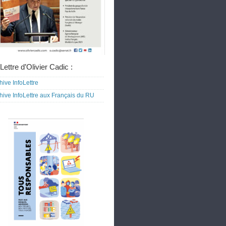
Lettre d’Olivier Cadic :
hive InfoLettre
hive InfoLettre aux Français du RU