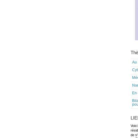
Thè
Au 
Cy
Mé
Nar
En 
Bil
pou
LI
Voici
rési
de s'