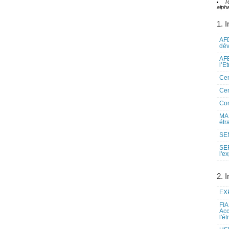
T
alpha
1. I
AFD
dé
AFE
l’E
Cen
Cen
Co
MAE
étr
SEN
SE
l'e
2. I
EXP
FIA
Acc
l'é