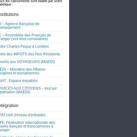
ous les classements sont établis par ordre
bétique :
nstitutions
 – Agence française de
veloppement
 – Assemblée des Français de
tranger (vos élus consulaires)
tre Charles Peguy à Londres
tre des IMPOTS des Non Résidents
nseils aux VOYAGEURS (MAEDI)
DI – Ministère des Affaires
angères et européennes
AT : Espace expatriés
RVICES AUX CITOYENS – tout sur
xpatriation (MAEDI)
ntégration
AT.com (réseau d'entraide)
FE, Fédération internationale des
ueils français et francophones à
tranger