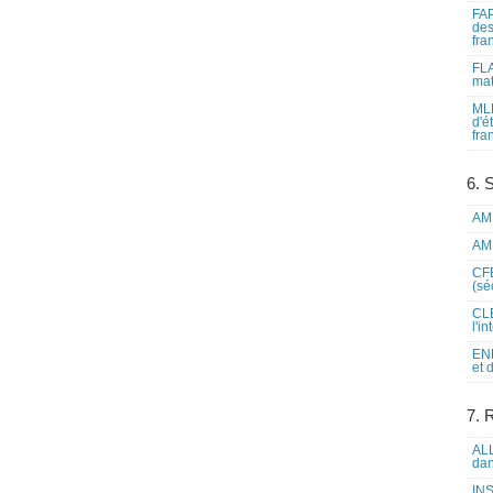
FAP
des
fra
FLA
mat
MLF
d'é
fra
6. 
AME
AME
CFE
(sé
CLE
l'i
ENL
et 
7. 
ALL
dan
INS