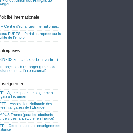
 Monde, Union des Français de
tranger
obilité internationale
 – Centre d'échanges internationaux
eau EURES – Portail européen sur la
ilité de l'emploi
Entreprises
INESS France (exporter, investir…)
 Françaises à l'étranger (projets de
eloppement à l'international)
Enseignement
E – Agence pour l’enseignement
nçais à l’étranger
FE – Association Nationale des
les Françaises de l’Étranger
PUS France (pour les étudiants
angers désirant étudier en France)
D – Centre national d'enseignement
istance