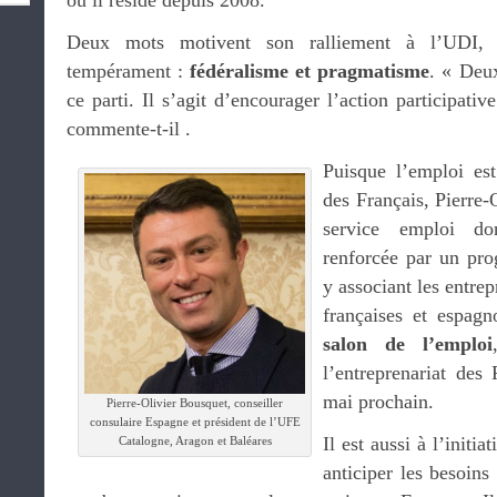
où il réside depuis 2008.
Deux mots motivent son ralliement à l’UDI, a
tempérament :
fédéralisme et pragmatisme
. « Deux
ce parti. Il s’agit d’encourager l’action participativ
commente-t-il .
Puisque l’emploi est
des Français, Pierre-O
service emploi do
renforcée par un pr
y associant les entrep
françaises et espagn
salon de l’emploi
l’entreprenariat des
mai prochain.
Pierre-Olivier Bousquet, conseiller
consulaire Espagne et président de l’UFE
Il est aussi à l’initia
Catalogne, Aragon et Baléares
anticiper les besoins