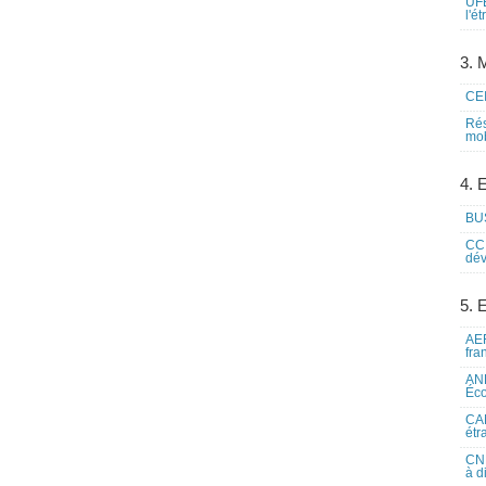
UFE
l'é
3. M
CEI
Rés
mob
4. 
BUS
CCI
dév
5. 
AEF
fra
ANE
Éco
CAM
étr
CNE
à d