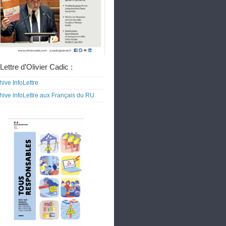
Lettre d’Olivier Cadic :
hive InfoLettre
hive InfoLettre aux Français du RU