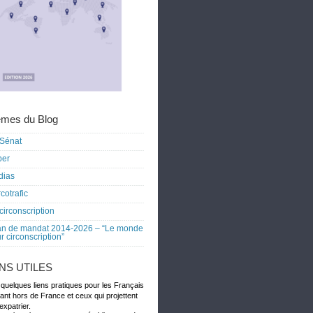
mes du Blog
Sénat
ber
dias
cotrafic
circonscription
an de mandat 2014-2026 – “Le monde
r circonscription”
ENS UTILES
 quelques liens pratiques pour les Français
dant hors de France et ceux qui projettent
expatrier.