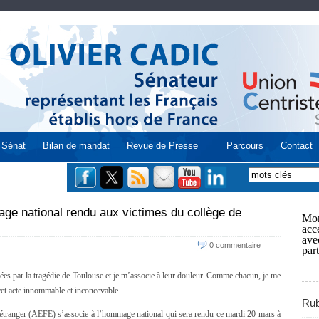
Sénat
Bilan de mandat
Revue de Presse
Parcours
Contact
ge national rendu aux victimes du collège de
Mon
acce
ave
0 commentaire
part
ées par la tragédie de Toulouse et je m’associe à leur douleur. Comme chacun, je me
cet acte innommable et inconcevable.
Rub
’étranger (AEFE) s’associe à l’hommage national qui sera rendu ce mardi 20 mars à