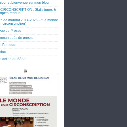
jour et bienvenue sur mon blog
CIRCONSCRIPTION : Statistiques &
mptes-rendus
an de mandat 2014-2026 – “Le monde
r circonscription”
ue de Presse
mmuniqués de presse
 Parcours
tact
 action au Sénat