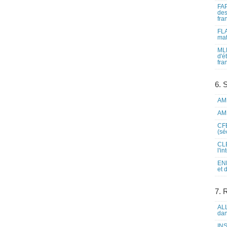
FAP
des
fra
FLA
mat
MLF
d'é
fra
6. 
AME
AME
CFE
(sé
CLE
l'i
ENL
et 
7. 
ALL
dan
INS