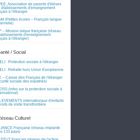
EE, Association de parents d'élèves
 établissements d'enseignement
nçais à l'étranger.
M (Petites écoles – Français langue
ernelle)
 – Mission laïque française (réseau
tablissements d'enseignement
nçais à l'étranger)
Santé / Social
LI : Protection sociale à l'étranger
LI : Retraite hors Union Européenne
 – Caisse des Français de l'étranger
curité sociale des expatriés)
ISS (infos sur la protection sociale à
nternational)
EVEMENTS internationaux d'enfants
droits de visite transfrontière
Réseau Culturel
IANCE Française (réseau implanté
s 133 pays)
TITUT Français (réseau de l'action