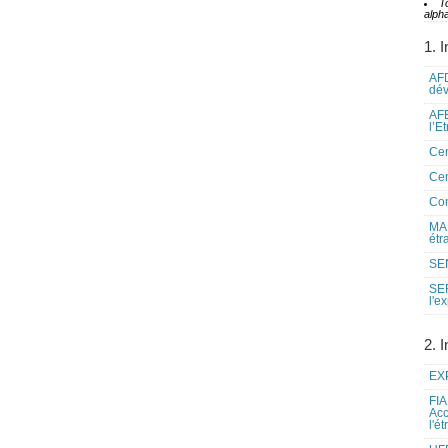
T
alpha
1. I
AFD
dé
AFE
l’E
Cen
Cen
Co
MAE
étr
SEN
SE
l'e
2. I
EXP
FIA
Acc
l'é