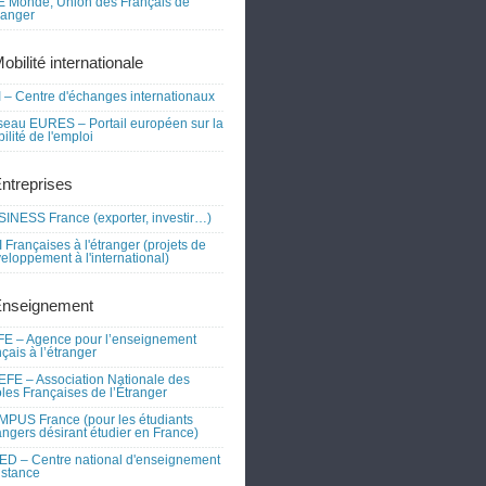
 Monde, Union des Français de
tranger
obilité internationale
 – Centre d'échanges internationaux
eau EURES – Portail européen sur la
ilité de l'emploi
Entreprises
INESS France (exporter, investir…)
 Françaises à l'étranger (projets de
eloppement à l'international)
Enseignement
E – Agence pour l’enseignement
nçais à l’étranger
FE – Association Nationale des
les Françaises de l’Étranger
PUS France (pour les étudiants
angers désirant étudier en France)
D – Centre national d'enseignement
istance