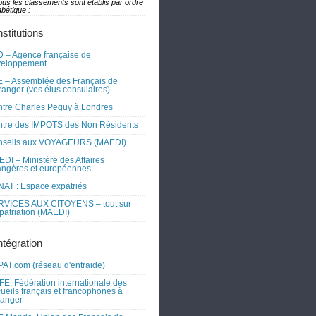
ous les classements sont établis par ordre
bétique :
nstitutions
 – Agence française de
veloppement
 – Assemblée des Français de
tranger (vos élus consulaires)
tre Charles Peguy à Londres
tre des IMPOTS des Non Résidents
nseils aux VOYAGEURS (MAEDI)
DI – Ministère des Affaires
angères et européennes
AT : Espace expatriés
RVICES AUX CITOYENS – tout sur
xpatriation (MAEDI)
ntégration
AT.com (réseau d'entraide)
FE, Fédération internationale des
ueils français et francophones à
tranger