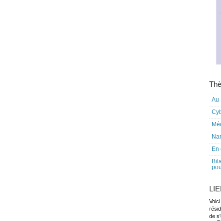
Thè
Au 
Cy
Mé
Nar
En 
Bil
pou
LI
Voici
rési
de s'