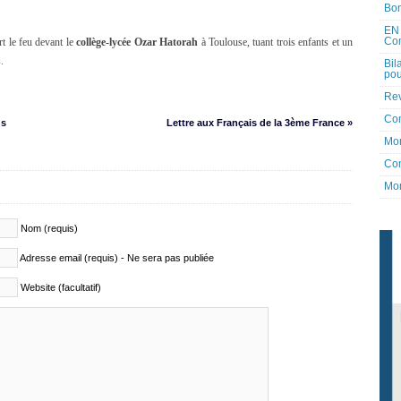
Bon
EN 
Co
 le feu devant le
collège-lycée Ozar Hatorah
à Toulouse, tuant trois enfants et un
.
Bil
pou
Rev
Co
ns
Lettre aux Français de la 3ème France »
Mon
Con
Mon
Nom (requis)
Adresse email (requis) - Ne sera pas publiée
Website (facultatif)