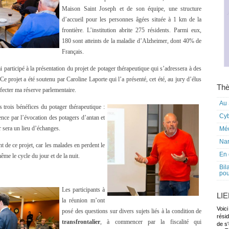
Maison Saint Joseph et de son équipe, une structure
d’accueil pour les personnes âgées située à 1 km de la
frontière. L’institution abrite 275 résidents. Parmi eux,
180 sont atteints de la maladie d’Alzheimer, dont 40% de
Français.
ai participé à la présentation du projet de potager thérapeutique qui s’adressera à des
 Ce projet a été soutenu par Caroline Laporte qui l’a présenté, cet été, au jury d’élus
Thè
ecter ma réserve parlementaire.
Au 
es trois bénéfices du potager thérapeutique :
Cy
cence par l’évocation des potagers d’antan et
r sera un lieu d’échanges.
Mé
Nar
 de ce projet, car les malades en perdent le
En 
ême le cycle du jour et de la nuit.
Bil
pou
Les participants à
LI
la réunion m’ont
Voici
posé des questions sur divers sujets liés à la condition de
rési
transfrontalier
, à commencer par la fiscalité qui
de s'