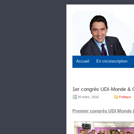
Accueil
En circonscription
1er congrès UDI-Monde & C
30 mars, 2016
Politique
Premier congrès UDI Monde (