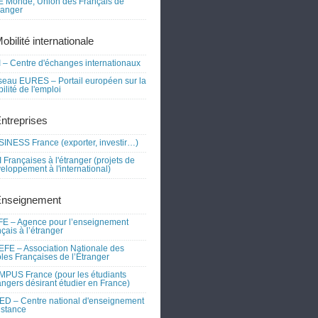
 Monde, Union des Français de
tranger
obilité internationale
 – Centre d'échanges internationaux
eau EURES – Portail européen sur la
ilité de l'emploi
Entreprises
INESS France (exporter, investir…)
 Françaises à l'étranger (projets de
eloppement à l'international)
Enseignement
E – Agence pour l’enseignement
nçais à l’étranger
FE – Association Nationale des
les Françaises de l’Étranger
PUS France (pour les étudiants
angers désirant étudier en France)
D – Centre national d'enseignement
istance