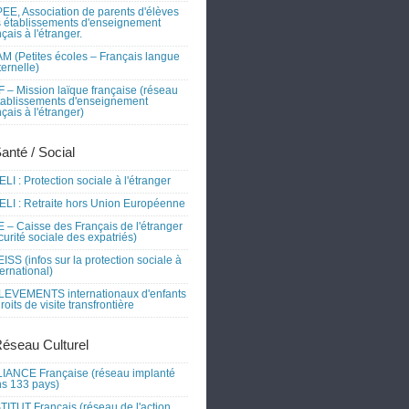
EE, Association de parents d'élèves
 établissements d'enseignement
nçais à l'étranger.
M (Petites écoles – Français langue
ernelle)
 – Mission laïque française (réseau
tablissements d'enseignement
nçais à l'étranger)
Santé / Social
LI : Protection sociale à l'étranger
LI : Retraite hors Union Européenne
 – Caisse des Français de l'étranger
curité sociale des expatriés)
ISS (infos sur la protection sociale à
nternational)
EVEMENTS internationaux d'enfants
droits de visite transfrontière
Réseau Culturel
IANCE Française (réseau implanté
s 133 pays)
TITUT Français (réseau de l'action