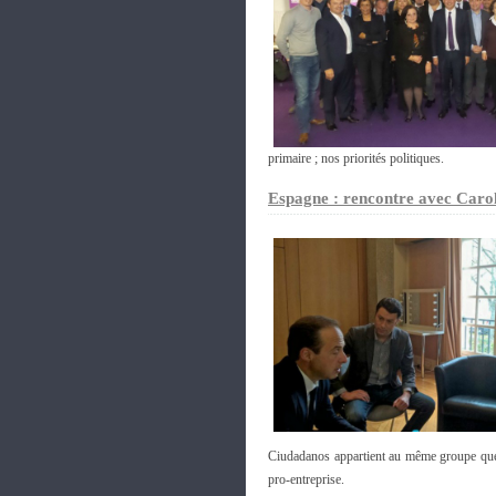
primaire ; nos priorités politiques.
Espagne : rencontre avec Caro
Ciudadanos appartient au même groupe que
pro-entreprise.