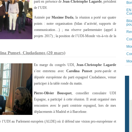
parti en présence de
Jean-Christophe Lagarde
, président
Bon
de l’UDI.
EN 
Co
Animée par
Maxime Duda
, la réunion a porté sur quatre
Bil
points : notre organisation (bilan d’activité, supports de
pou
communication…) ; ma réserve parlementaire (appel à
Rev
projets 2017) ; la position de l’UDI-Monde vis-à-vis de la
Co
Mon
lina Punset, Ciudadanos (20 mars)
Con
Mon
En marge du congrès UDI,
Jean-Christophe Lagarde
s’est entretenu avec
Carolina Punset
porte-parole et
députée européenne du parti espagnol Ciudadanos, venue
participer à la table ronde du matin.
Pierre-Olivier Bousquet
, conseiller consulaire UDI
Espagne, a participé à cette réunion. Il avait organisé mes
rencontres avec le parti centriste espagnol, lors de mes
déplacements à Madrid et à Barcelone.
 l’UDI au Parlement européen (ALDE) où il défend une vision pro-européenne et