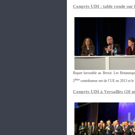
Congrès UDI : table ronde sur 
Riquet favorable au Brexit. Les Britanniq
ème
2
contributeur net de l’UE en 2013 et le
Congrès UDI à Versailles (20 