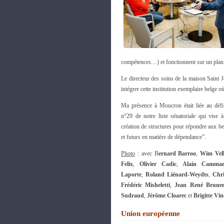
compétences…) et fonctionnent sur un plan i
Le directeur des soins de la maison Saint Jo
intégrer cette institution exemplaire belge o
Ma présence à Moucron était liée au déf
n°29 de notre liste sénatoriale qui vise à
création de structures pour répondre aux be
et futurs en matière de dépendance”.
Photo
: avec B
ernard Barroo
,
Wim Vel
Felix
,
Olivier Cadic
,
Alain Cammae
Laporte
,
Roland Liénard-Weydts
,
Chri
Frédéric Misheletti
,
Jean René Brunee
Sudraud
,
Jérôme Cloarec
et
Brigitte Vin
Union européenne