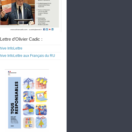
Lettre d’Olivier Cadic :
hive InfoLettre
hive InfoLettre aux Français du RU