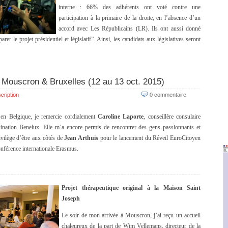
interne : 66% des adhérents ont voté contre une
participation à la primaire de la droite, en l’absence d’un
accord avec Les Républicains (LR). Ils ont aussi donné
r le projet présidentiel et législatif”. Ainsi, les candidats aux législatives seront
Mouscron & Bruxelles (12 au 13 oct. 2015)
cription
0 commentaire
en Belgique, je remercie cordialement
Caroline Laporte
, conseillère consulaire
nation Benelux. Elle m’a encore permis de rencontrer des gens passionnants et
ivilège d’être aux côtés de
Jean Arthuis
pour le lancement du Réveil EuroCitoyen
onférence internationale Erasmus.
Projet thérapeutique original à la Maison Saint
Joseph
Le soir de mon arrivée à Mouscron, j’ai reçu un accueil
chaleureux de la part de Wim Vellemans, directeur de la