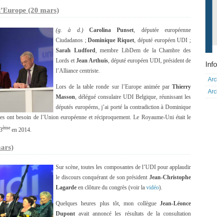
l’Europe (20 mars)
(g. à d.)
Carolina Punset
, députée européenne
Ciudadanos ;
Dominique Riquet
, député européen UDI ;
Sarah Ludford
, membre LibDem de la Chambre des
Lords et
Jean Arthuis
, député européen UDI, président de
Info
l’Alliance centriste.
Arc
Lors de la table ronde sur l’Europe animée par
Thierry
Arc
Masson
, délégué consulaire UDI Belgique, réunissant les
députés européens, j’ai porté la contradiction à Dominique
ues ont besoin de l’Union européenne et réciproquement. Le Royaume-Uni était le
ème
 3
en 2014.
mars)
Sur scène, toutes les composantes de l’UDI pour applaudir
le discours conquérant de son président
Jean-Christophe
Lagarde
en clôture du congrès (voir la
vidéo
).
Quelques heures plus tôt, mon collègue
Jean-Léonce
Dupont
avait annoncé les résultats de la consultation