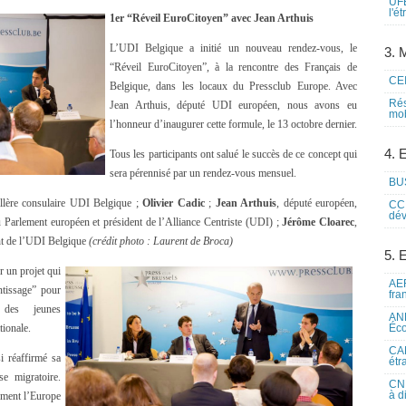
UFE
l'é
1er “Réveil EuroCitoyen” avec Jean Arthuis
L’UDI Belgique a initié un nouveau rendez-vous, le
3. M
“Réveil EuroCitoyen”, à la rencontre des Français de
CEI
Belgique, dans les locaux du Pressclub Europe. Avec
Rés
Jean Arthuis, député UDI européen, nous avons eu
mob
l’honneur d’inaugurer cette formule, le 13 octobre dernier.
4. 
Tous les participants ont salué le succès de ce concept qui
sera pérennisé par un rendez-vous mensuel.
BUS
illère consulaire UDI Belgique ;
Olivier Cadic
;
Jean Arthuis
, député européen,
CCI
dév
 Parlement européen et président de l’Alliance Centriste (UDI) ;
Jérôme Cloarec
,
int de l’UDI Belgique
(crédit photo : Laurent de Broca)
5. 
 un projet qui
AEF
ntissage” pour
fra
e des jeunes
ANE
tionale.
Éco
CAM
i réaffirmé sa
étr
se migratoire.
CNE
à d
ement l’Europe