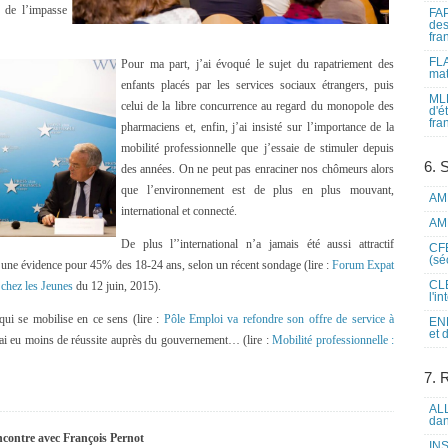
s de l’impasse
FAP
des
fra
FLA
Pour ma part, j’ai évoqué le sujet du rapatriement des
mat
enfants placés par les services sociaux étrangers, puis
MLF
celui de la libre concurrence au regard du monopole des
d'é
fra
pharmaciens et, enfin, j’ai insisté sur l’importance de la
mobilité professionnelle que j’essaie de stimuler depuis
6. 
des années. On ne peut pas enraciner nos chômeurs alors
que l’environnement est de plus en plus mouvant,
AME
international et connecté.
AME
De plus l’’international n’a jamais été aussi attractif
CFE
(sé
 une évidence pour 45% des 18-24 ans, selon un récent sondage (lire :
Forum Expat
CLE
e chez les Jeunes
du 12 juin, 2015).
l'i
qui se mobilise en ce sens (lire :
Pôle Emploi va refondre son offre de service à
ENL
et 
’ai eu moins de réussite auprès du gouvernement… (lire :
Mobilité professionnelle :
7. 
ALL
dan
contre avec
François Pernot
INS