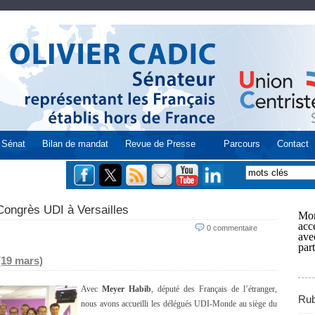
Sénat
Bilan de mandat
Revue de Presse
Parcours
Contact
ongrès UDI à Versailles
Mon
acce
0 commentaire
ave
part
19 mars)
Avec
Meyer Habib
, député des Français de l’étranger,
Rub
nous avons accueilli les délégués UDI-Monde au siège du