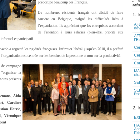
T
préoccupe beaucoup ces Français.
alpha
De nombreux résidents français ont décidé de faire
1. I
carrière en Belgique, malgré les difficultés liées à
AFD
l’expatriation. Ils apprécient que les entreprises accordent
dé
de l’attention à leurs salariés (bien-être, priorité aux
AFE
nformel et participatif.
l’E
Cen
seph a regretté les rigidités françaises. Infirmier libéral jusqu’en 2010, il a préféré
Cen
ù l’organisation est centrée sur les besoins de la personne et non sur la productivité.
Co
i de campagne
MAE
 “organiser la
étr
soins présents
SEN
SE
l'e
lemans
,
Aida
rt
,
Caroline
2. I
stian Horrie
,
l
,
Véronique
EXP
cent
FIA
Acc
l'é