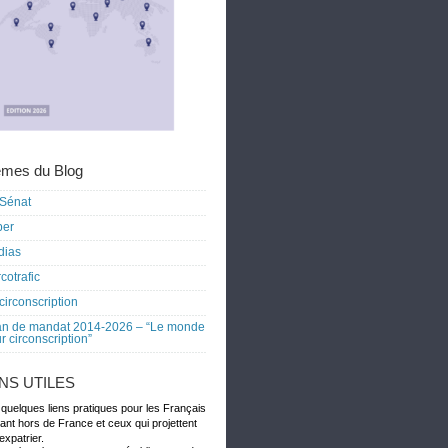
mes du Blog
Sénat
ber
dias
cotrafic
circonscription
an de mandat 2014-2026 – “Le monde
r circonscription”
ENS UTILES
 quelques liens pratiques pour les Français
dant hors de France et ceux qui projettent
expatrier.