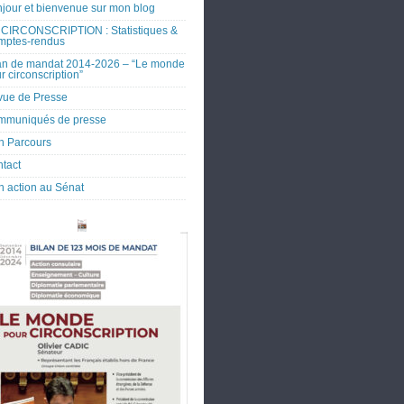
jour et bienvenue sur mon blog
CIRCONSCRIPTION : Statistiques &
mptes-rendus
an de mandat 2014-2026 – “Le monde
r circonscription”
ue de Presse
mmuniqués de presse
 Parcours
tact
 action au Sénat