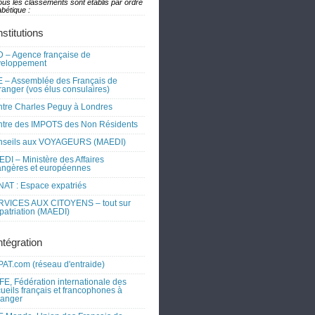
ous les classements sont établis par ordre
bétique :
nstitutions
 – Agence française de
veloppement
 – Assemblée des Français de
tranger (vos élus consulaires)
tre Charles Peguy à Londres
tre des IMPOTS des Non Résidents
nseils aux VOYAGEURS (MAEDI)
DI – Ministère des Affaires
angères et européennes
AT : Espace expatriés
RVICES AUX CITOYENS – tout sur
xpatriation (MAEDI)
ntégration
AT.com (réseau d'entraide)
FE, Fédération internationale des
ueils français et francophones à
tranger